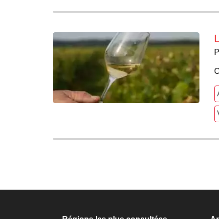
L
P
C
Navigation
des
articles