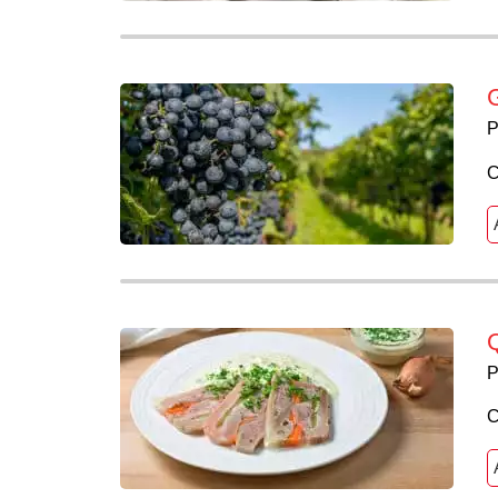
G
P
C
Q
P
C