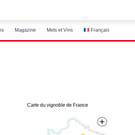
es
Magazine
Mets et Vins
Français
Carte du vignoble de France
+