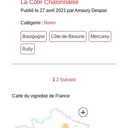
La Côte Chalonnaise
Publié le 27 avril 2021 par Amaury Despas
Catégorie :
News
Bourgogne
Côte-de-Beaune
Mercurey
Rully
Navigation
1
2
Suivant
des
Carte du vignoble de France
articles
+