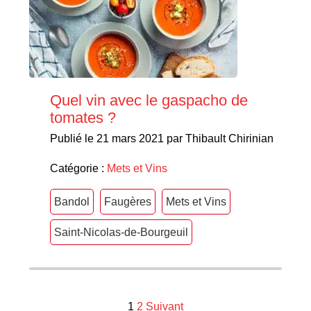
Quel vin avec le gaspacho de
tomates ?
Publié le 21 mars 2021 par Thibault Chirinian
Catégorie :
Mets et Vins
Bandol
Faugères
Mets et Vins
Saint-Nicolas-de-Bourgeuil
Navigation
1
2
Suivant