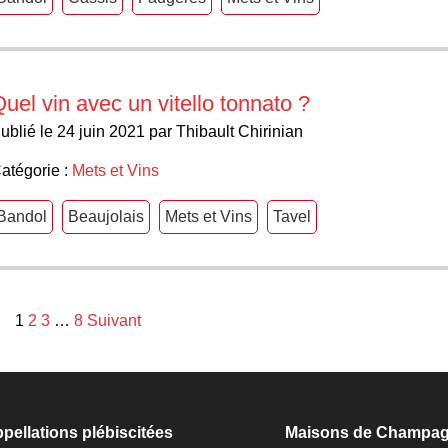
uel vin avec un vitello tonnato ?
ublié le 24 juin 2021 par Thibault Chirinian
atégorie :
Mets et Vins
Bandol
Beaujolais
Mets et Vins
Tavel
1
2
3
…
8
Suivant
pellations plébiscitées
Maisons de Champa