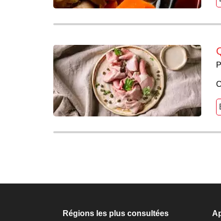
Q
P
C
Navigation
des
articles
Régions les plus consultées
Ap