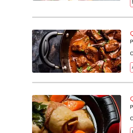
Q
P
C
P
C