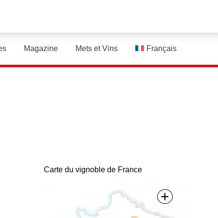
es
Magazine
Mets et Vins
Français
Carte du vignoble de France
+