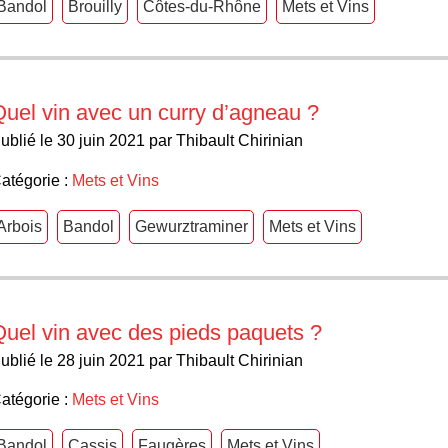
Bandol
Brouilly
Côtes-du-Rhône
Mets et Vins
uel vin avec un curry d’agneau ?
ublié le 30 juin 2021 par Thibault Chirinian
atégorie :
Mets et Vins
Arbois
Bandol
Gewurztraminer
Mets et Vins
Quel vin avec des pieds paquets ?
ublié le 28 juin 2021 par Thibault Chirinian
atégorie :
Mets et Vins
Bandol
Cassis
Faugères
Mets et Vins