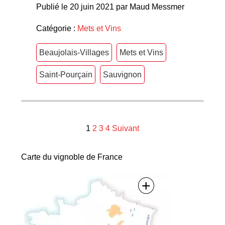
Publié le 20 juin 2021 par Maud Messmer
Catégorie :
Mets et Vins
Beaujolais-Villages
Mets et Vins
Saint-Pourçain
Sauvignon
Navigation
1
2
3
4
Suivant
des
Carte du vignoble de France
articles
+