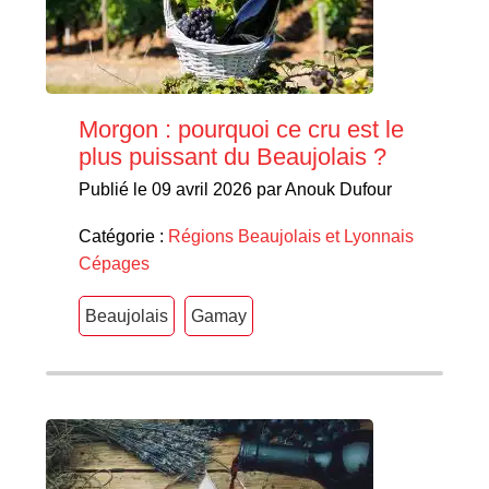
Morgon : pourquoi ce cru est le
plus puissant du Beaujolais ?
Publié le 09 avril 2026 par Anouk Dufour
Catégorie :
Régions
Beaujolais et Lyonnais
Cépages
Beaujolais
Gamay