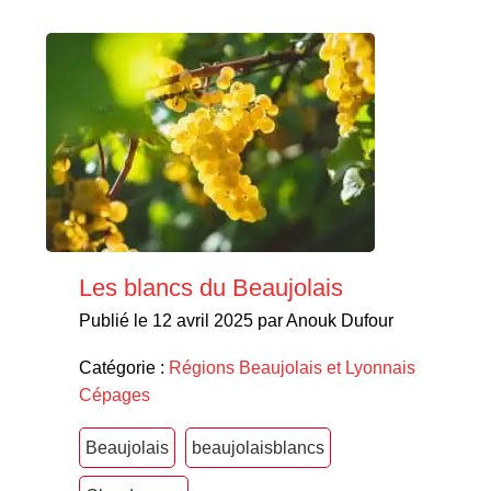
Les blancs du Beaujolais
Publié le 12 avril 2025 par Anouk Dufour
Catégorie :
Régions
Beaujolais et Lyonnais
Cépages
Beaujolais
beaujolaisblancs