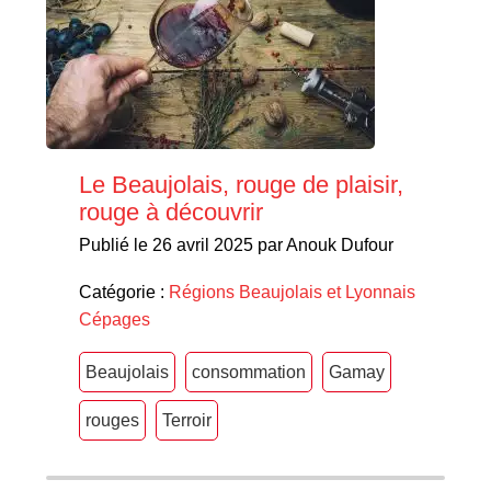
Le Beaujolais, rouge de plaisir,
rouge à découvrir
Publié le 26 avril 2025 par Anouk Dufour
Catégorie :
Régions
Beaujolais et Lyonnais
Cépages
Beaujolais
consommation
Gamay
rouges
Terroir