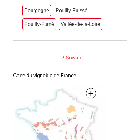
Bourgogne
Pouilly-Fuissé
Pouilly-Fumé
Vallée-de-la-Loire
Navigation
1
2
Suivant
des
Carte du vignoble de France
articles
+