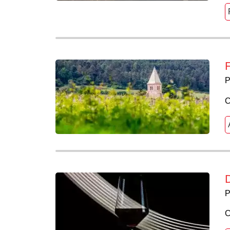
F
P
C
D
P
C