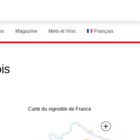
es
Magazine
Mets et Vins
Français
is
Carte du vignoble de France
+