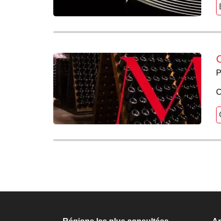
P
C
Navigation
des
articles