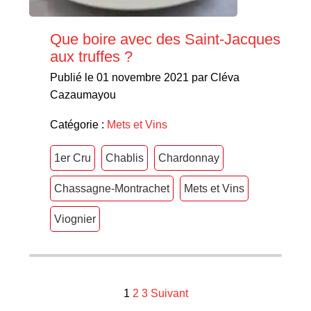
Que boire avec des Saint-Jacques
aux truffes ?
Publié le 01 novembre 2021 par Cléva
Cazaumayou
Catégorie :
Mets et Vins
1er Cru
Chablis
Chardonnay
Chassagne-Montrachet
Mets et Vins
Viognier
Navigation
1
2
3
Suivant