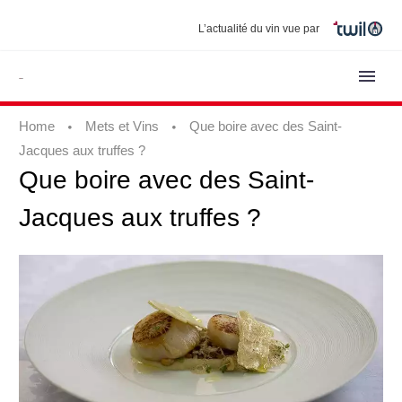
L’actualité du vin vue par
Home
Mets et Vins
Que boire avec des Saint-
Jacques aux truffes ?
Que
boire
avec
des
Saint-
Jacques
aux
truffes
?