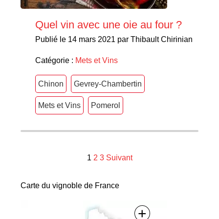
Quel vin avec une oie au four ?
Publié le 14 mars 2021 par Thibault Chirinian
Catégorie :
Mets et Vins
Chinon
Gevrey-Chambertin
Mets et Vins
Pomerol
Navigation
1
2
3
Suivant
des
Carte du vignoble de France
articles
+