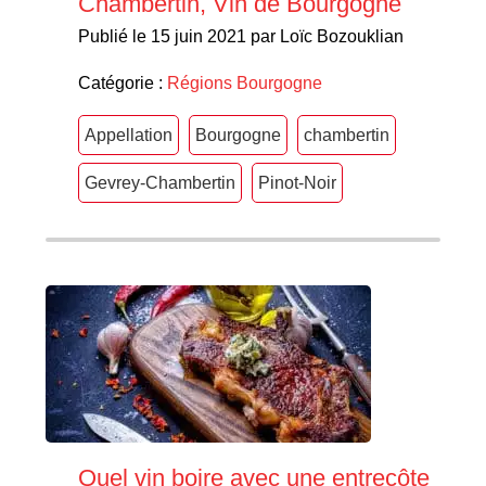
Chambertin, Vin de Bourgogne
Publié le 15 juin 2021 par Loïc Bozouklian
Catégorie :
Régions
Bourgogne
Appellation
Bourgogne
chambertin
Gevrey-Chambertin
Pinot-Noir
Quel vin boire avec une entrecôte