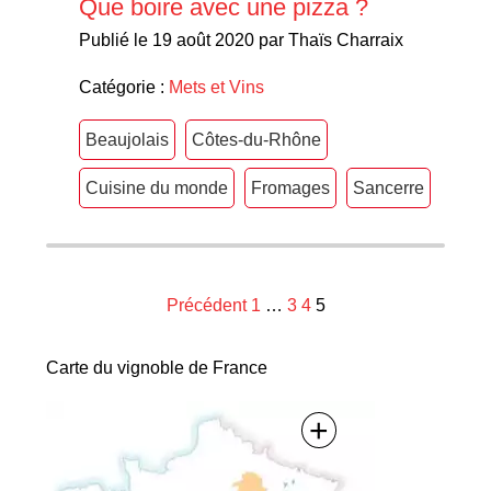
Que boire avec une pizza ?
Publié le 19 août 2020 par Thaïs Charraix
Catégorie :
Mets et Vins
Beaujolais
Côtes-du-Rhône
Cuisine du monde
Fromages
Sancerre
Navigation
Précédent
1
…
3
4
5
des
Carte du vignoble de France
articles
+