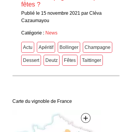
fêtes ?
Publié le 15 novembre 2021 par Cléva
Cazaumayou
Catégorie :
News
Actu
Apéritif
Bollinger
Champagne
Dessert
Deutz
Fêtes
Taittinger
Carte du vignoble de France
+