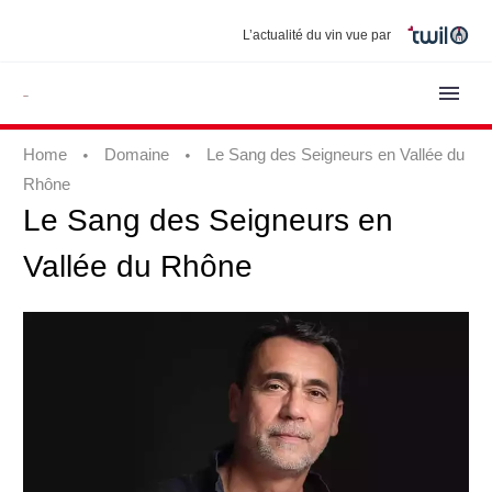
L’actualité du vin vue par
Home
Domaine
Le Sang des Seigneurs en Vallée du
Rhône
Le
Sang
des
Seigneurs
en
Vallée
du
Rhône