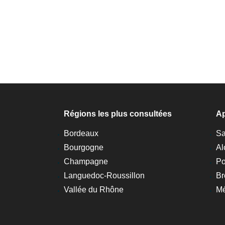
Régions les plus consultées
Ap
Bordeaux
Sa
Bourgogne
Al
Champagne
Po
Languedoc-Roussillon
Br
Vallée du Rhône
M