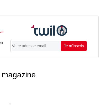
ar
en
Je m'inscris
té magazine