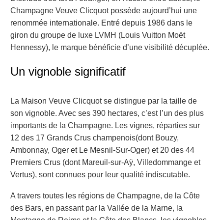
Champagne Veuve Clicquot possède aujourd’hui une
renommée internationale.
Entré depuis
1986 d
ans le
giron du groupe de luxe LVMH (Louis Vuitton
Moët
Hennessy), le marque bénéficie d’une visibilité décuplée.
Un v
ignoble
significatif
La Maison Veuve Clicquot se distingue par la taille de
s
on vignoble. Avec ses 390 hectares, c’est l’un des plus
importants de la Champagne. Les
vignes,
réparties
sur
12 des 17 Grands Crus
champenois
(
dont
Bouzy,
Ambonnay, Oger
et
Le Mesnil-Sur-Oge
r
)
et 20 des 44
Premiers Crus
(
dont
Mareuil-sur-Aÿ,
Villedommange
et
Vertu
s
)
, sont connues pour leur qualité
indiscutable.
A travers
toutes les régions de Champagne, de la Côte
des Bars, en passant par la Vallée de la Marne, la