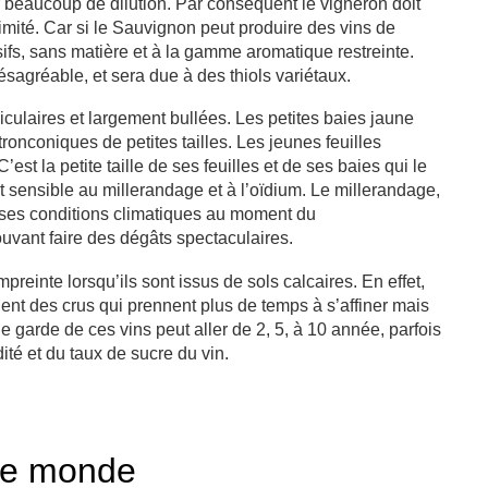
 beaucoup de dilution. Par conséquent le vigneron doit
 limité. Car si le Sauvignon peut produire des vins de
sifs, sans matière et à la gamme aromatique restreinte.
désagréable, et sera due à des thiols variétaux.
biculaires et largement bullées. Les petites baies jaune
ronconiques de petites tailles. Les jeunes feuilles
st la petite taille de ses feuilles et de ses baies qui le
t sensible au millerandage et à l’oïdium. Le millerandage,
aises conditions climatiques au moment du
uvant faire des dégâts spectaculaires.
reinte lorsqu’ils sont issus de sols calcaires
.
En effet,
nent des crus qui prennent plus de temps à s’affiner mais
de garde de ces vins peut aller de 2, 5, à 10 année, parfois
té et du taux de sucre du vin.
le monde