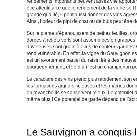
rendements importants peuvent assez vite apporter
être attentif à ce que le rendement de la vigne soit
grande qualité, il peut aussi donner des vins agres
Ainsi, l’odeur de pipi de chat ou de buis peut être 
Sur la plante s’épanouissent de petites feuilles, or
dorées à reflets verts sont assemblées en grappes t
duveteuses sont quant à elles de couleurs jaunes. C’e
rend vulnérable. En effet, la vigne du Sauvignon es
est un avortement partiel du raisin lié à des mauv
bourgeonnement, et l’oïdium est un champignon po
Le caractère des vins prend plus rapidement son emp
les formations argilo-silicieuses et les marnes don
en revanche ils se conservent mieux.
Le potentiel 
même plus ! Ce potentiel de garde dépend de l’acidi
Le Sauvignon a conquis 