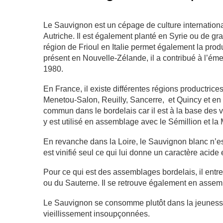
Le Sauvignon est un cépage de culture internationa
Autriche. Il est également planté en Syrie ou de gr
région de Frioul en Italie permet également la pro
présent en Nouvelle-Zélande, il a contribué à l’ém
1980.
En France, il existe différentes régions productrices
Menetou-Salon, Reuilly, Sancerre, et Quincy et en
commun
dans le bordelais car il est à la base des
y est utilisé
en assemblage avec le Sémillion et la
En revanche dans la Loire, le Sauvignon blanc n’e
est vinifié seul ce qui lui donne un caractère acide 
Pour ce qui est des assemblages bordelais, il ent
ou du Sauterne. Il se retrouve également en assem
Le Sauvignon se consomme plutôt dans la jeunesse,
vieillissement insoupçonnées.