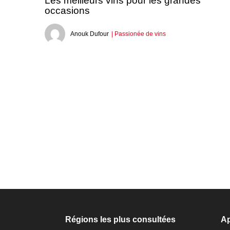
Les meilleurs vins pour les grandes
occasions
Anouk Dufour
| Passionée de vins
Régions les plus consultées
Ap