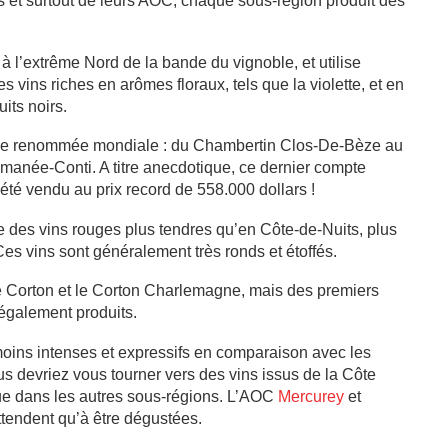
ats et surtout de leurs AOC, chaque sous-région produit des
à l’extrême Nord de la bande du vignoble, et utilise
 vins riches en arômes floraux, tels que la violette, et en
uits noirs.
s de renommée mondiale : du Chambertin Clos-De-Bèze au
née-Conti. A titre anecdotique, ce dernier compte
été vendu au prix record de 558.000 dollars !
 des vins rouges plus tendres qu’en Côte-de-Nuits, plus
es vins sont généralement très ronds et étoffés.
e Corton et le Corton Charlemagne, mais des premiers
également produits.
oins intenses et expressifs en comparaison avec les
s devriez vous tourner vers des vins issus de la Côte
ue dans les autres sous-régions. L’AOC
Mercurey
et
ttendent qu’à être dégustées.