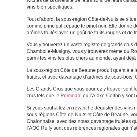
Riches de la diversité de leurs sols, de leurs clim
vins bien spécifiques.
Tout d’abord, la sous-région Côte-de-Nuits se situe 
comme principal cépage le pinot noir. Elle donne des
arômes fruités avec un goût de fruits rouges et de fr
Vous y trouverez un vaste registre de grands cru
Chambolle-Musigny, vous y trouverez même du Roma
parmi les vins les plus chers au monde, ayant déjà 
La sous-région Côte de Beaune produit quant à elle
fruités, et avec davantage d’arômes de sous-bois. C
Les Grands Crus que vous pourrez y trouver sont l
crus tels que le
Pommard
ou l’Aloxe-Corton y sont 
Si vous souhaitez en revanche déguster des vins m
sous-régions Côte-de-Nuits et Côte de Beaune, vou
Chalonnaise, avec des notes davantage fruitées q
l’AOC Rully sont des références régionales qui n’a