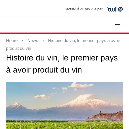
L’actualité du vin vue par
Home
News
Histoire du vin, le premier pays à avoir
produit du vin
Histoire
du
vin,
le
premier
pays
à
avoir
produit
du
vin