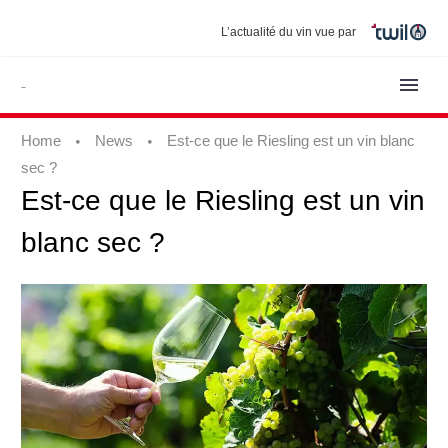
L’actualité du vin vue par
Home
News
Est-ce que le Riesling est un vin blanc
sec ?
Est-ce
que
le
Riesling
est
un
vin
blanc
sec
?