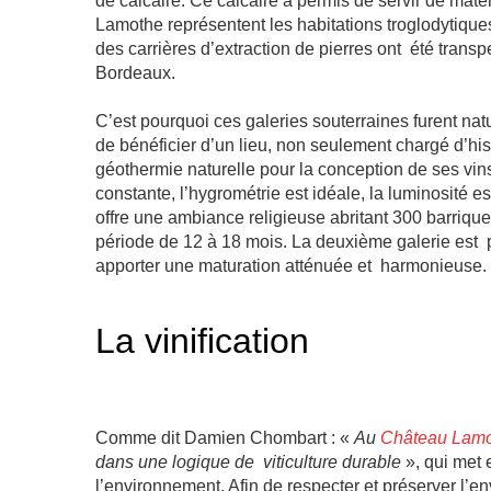
de calcaire. Ce calcaire a permis de servir de maté
Lamothe représentent les habitations troglodytiqu
des carrières d’extraction de pierres ont été trans
Bordeaux.
C’est pourquoi ces galeries souterraines furent nat
de bénéficier d’un lieu, non seulement chargé d’his
géothermie naturelle pour la conception de ses vin
constante, l’hygrométrie est idéale, la luminosité es
offre une ambiance religieuse abritant 300 barrique
période de 12 à 18 mois. La deuxième galerie est pl
apporter une maturation atténuée et harmonieuse.
La vinification
Comme dit Damien Chombart : «
Au
Château Lamo
dans une logique de viticulture durable
», qui met 
l’environnement. Afin de respecter et préserver l’e