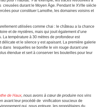
riau pour l’habitat. Par exemple, les traces retrouvées à
es creusées durant le Moyen Âge. Pendant le XVIIe siècle
percées pour constituer Lamothe, les domaines voisins et
urellement utilisées comme chai : le château a la chance
toire et de mystères, mais qui jouit également d’une
s. La température à 30 mètres de profondeur est
t délicate et le silence y est apaisant. La première galerie
s dans lesquelles se bonifie le vin rouge durant une
us étendue et sert à conserver les bouteilles pour leur
the de Haux
, nous avons à cœur de produire nos vins
en avant leur procédé de vinification soucieux de
nvironnement qui nous entoure, les propriétaires du