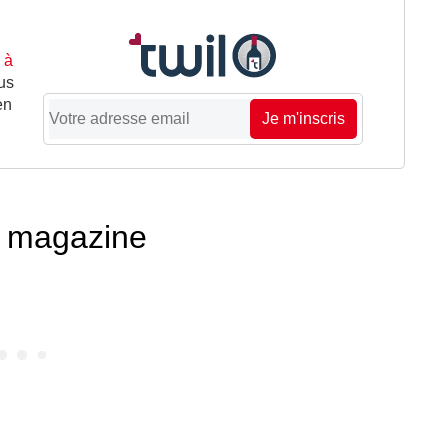
 à
us
en
Je m'inscris
té magazine