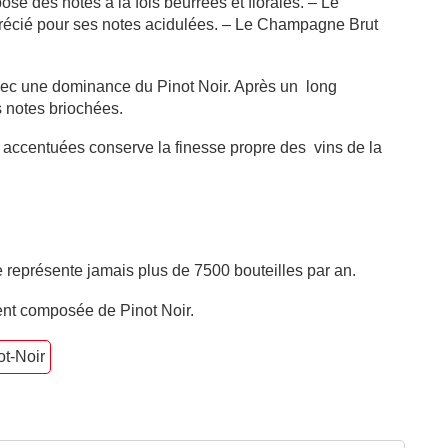
ose des notes à la fois beurrées et florales. – Le
récié pour ses notes acidulées. – Le Champagne Brut
 avec une dominance du Pinot Noir. Après un long
es notes briochées.
 accentuées conserve la finesse propre des vins de la
 représente jamais plus de 7500 bouteilles par an.
ent composée de Pinot Noir.
ot-Noir