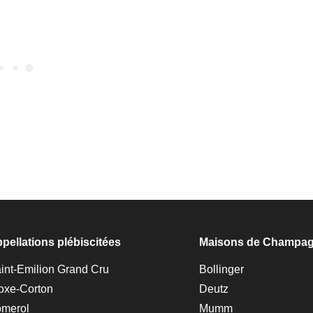
pellations plébiscitées
Maisons de Champa
int-Emilion Grand Cru
Bollinger
oxe-Corton
Deutz
merol
Mumm