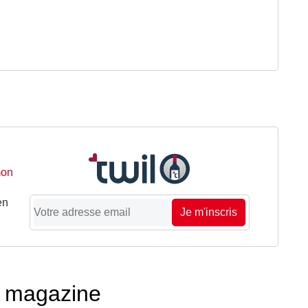
mon
en
Je m'inscris
té magazine