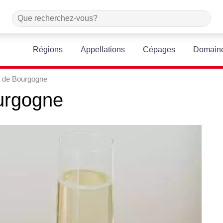
Régions
Appellations
Cépages
Domain
 de Bourgogne
urgogne