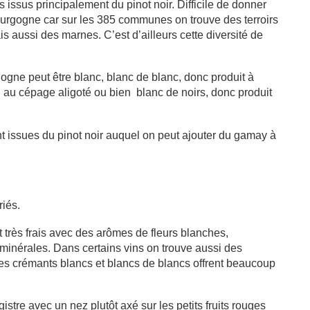
 issus principalement du pinot noir. Difficile de donner
ourgogne car sur les 385 communes on trouve des terroirs
is aussi des marnes. C’est d’ailleurs cette diversité de
ne peut être blanc, blanc de blanc, donc produit à
 au cépage aligoté ou bien blanc de noirs, donc produit
t issues du pinot noir auquel on peut ajouter du gamay à
riés.
 très frais avec des arômes de fleurs blanches,
inérales. Dans certains vins on trouve aussi des
les crémants blancs et blancs de blancs offrent beaucoup
istre avec un nez plutôt axé sur les petits fruits rouges