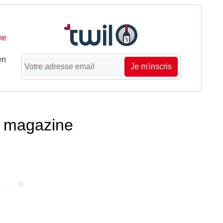
ne
en
Je m'inscris
té magazine