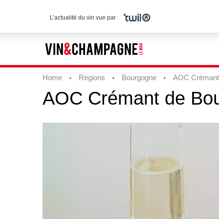
L’actualité du vin vue par
Home
Régions
Bourgogne
AOC Crémant
AOC
Crémant
de
Bo