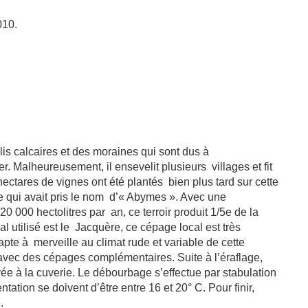
010.
is calcaires et des moraines qui sont dus à
er. Malheureusement, il ensevelit plusieurs
villages et fit
 hectares de vignes ont été plantés
bien plus tard sur cette
 qui avait pris le nom
d’« Abymes ». Avec une
20 000 hectolitres par
an, ce terroir produit
1/5
e
de la
l utilisé est le
Jacquère, ce cépage local est très
dapte à
merveille au climat rude et variable de cette
é avec des cépages complémentaires.
Suite à l’éraflage,
ivée à la cuverie. Le débourbage s’effectue par stabulation
tation se doivent d’être entre 16 et 20° C. Pour finir,
.