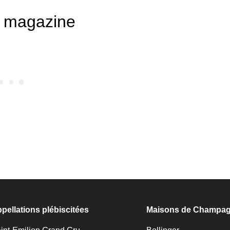
té magazine
pellations plébiscitées
Maisons de Champa