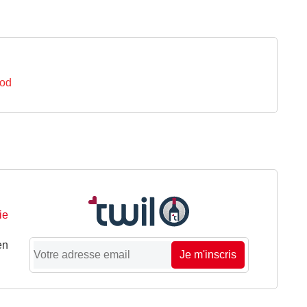
lod
ie
en
Je m'inscris