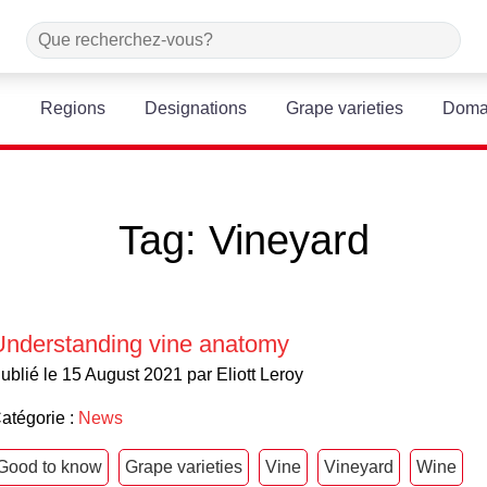
Regions
Designations
Grape varieties
Doma
Tag:
Vineyard
Understanding vine anatomy
ublié le 15 August 2021 par Eliott Leroy
atégorie :
News
Good to know
Grape varieties
Vine
Vineyard
Wine