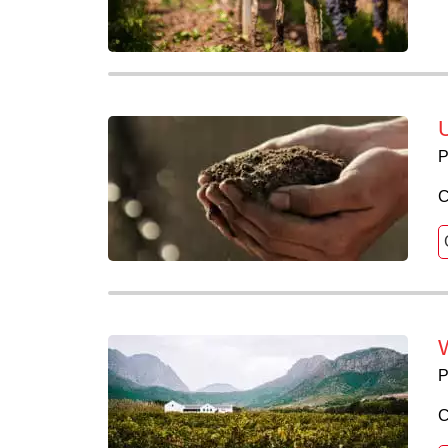
U
P
C
W
P
C