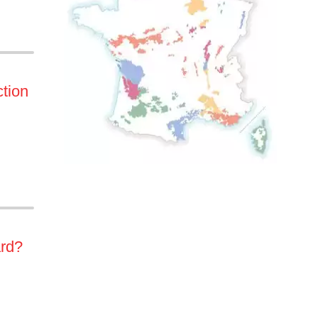
ction
ard?