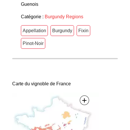
Guenois
Catégorie :
Burgundy
Regions
Appellation
Burgundy
Fixin
Pinot-Noir
Carte du vignoble de France
+